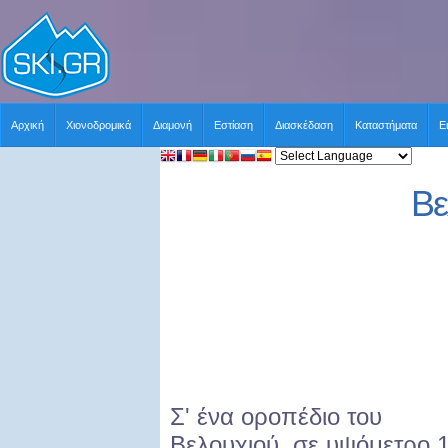
Αρχική
Χιονοδρομικά
Διαμονή
Εστίαση
Διασκέδαση
Καταστήματα
Ε
Βε
Σ' ένα οροπέδιο του
Βελουχιού, σε υψόμετρο 