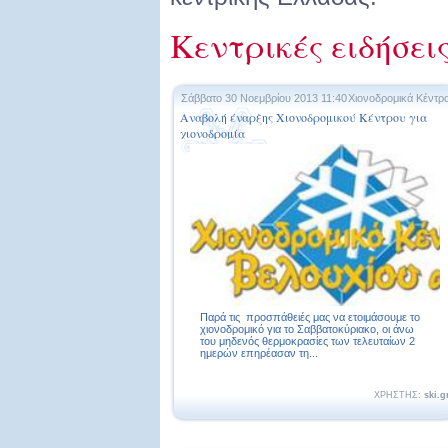
Κεντρικές ειδήσει
Σάββατο 30 Νοεμβρίου 2013 11:40
Χιονοδρομικά Κέντρ
Αναβολή έναρξης Χιονοδρομικού Κέντρου για
χιονοδρομία
Παρά τις προσπάθειές μας να ετοιμάσουμε το
χιονοδρομικό για το Σαββατοκύριακο, οι άνω
του μηδενός θερμοκρασίες των τελευταίων 2
ημερών επηρέασαν τη...
ΧΡΗΣΤΗΣ:
ski.g