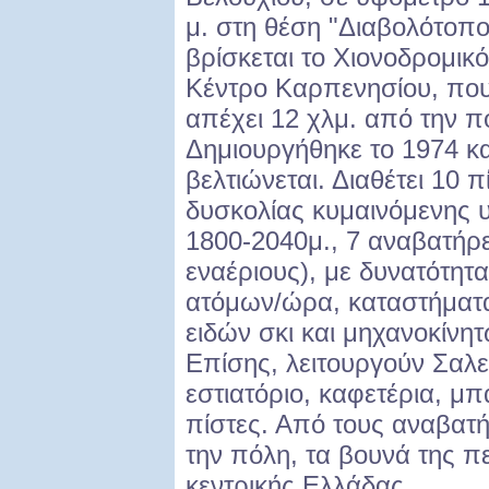
μ. στη θέση "Διαβολότοπο
βρίσκεται το Χιονοδρομικό
Κέντρο Καρπενησίου, πο
απέχει 12 χλμ. από την 
Δημιουργήθηκε το 1974 κα
βελτιώνεται. Διαθέτει 10 
δυσκολίας κυμαινόμενης 
1800-2040μ., 7 αναβατήρε
εναέριους), με δυνατότητ
ατόμων/ώρα, καταστήματα
ειδών σκι και μηχανοκίνη
Επίσης, λειτουργούν Σαλε
εστιατόριο, καφετέρια, μπ
πίστες. Από τους αναβατ
την πόλη, τα βουνά της πε
κεντρικής Ελλάδας.