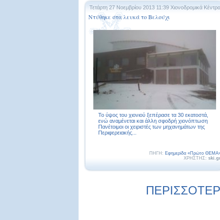
Τετάρτη 27 Νοεμβρίου 2013 11:39
Χιονοδρομικά Κέντρ
Ντύθηκε στα λευκά το Βελούχι
Το ύψος του χιονιού ξεπέρασε τα 30 εκατοστά,
ενώ αναμένεται και άλλη σφοδρή χιονόπτωση
Πανέτοιμοι οι χειριστές των μηχανημάτων της
Περιφερειακής...
ΠΗΓΗ:
Εφημερίδα «Πρώτο ΘΕΜΑ
ΧΡΗΣΤΗΣ:
ski.g
ΠΕΡΙΣΣΟΤΕΡΕ