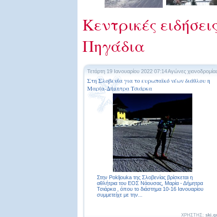
Κεντρικές ειδήσεις
Πηγάδια
Τετάρτη 19 Ιανουαρίου 2022 07:14
Αγώνες χιονοδρομία
Στη Σλοβενία για το ευρωπαϊκό νέων διάθλου η
Μαρία-Δήμητρα Τσιάρκα
Στην Pokljouka της Σλοβενίας βρίσκεται η
αθλήτρια του ΕΟΣ Νάουσας, Μαρία - Δήμητρα
Τσιάρκα , όπου το διάστημα 10-16 Ιανουαρίου
συμμετείχε με την...
ΧΡΗΣΤΗΣ:
ski.g