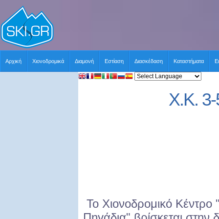
Αρχική
Χιονοδρομικά
Διαμονή
Εστίαση
Διασκέδαση
Καταστήματα
Ε
Χ.Κ. 3
Το Χιονοδρομικό Κέντρο 
Πηγάδια" βρίσκεται στην δ