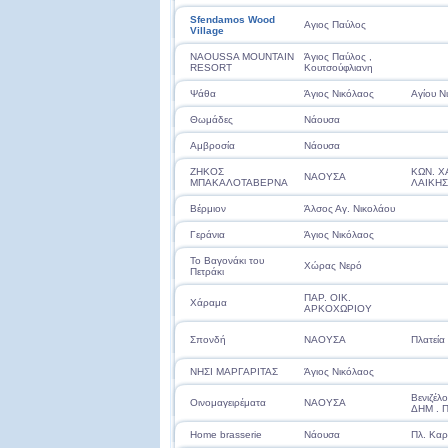
Sfendamos Wood
Αγιος Παύλος
Village
NAOUSSA MOUNTAIN
Άγιος Παύλος ,
RESORT
Κουτσούφλιανη
Ψάθα
Άγιος Νικόλαος
Αγίου Ν
Θωμάδες
Νάουσα
Αμβροσία
Νάουσα
ΖΗΚΟΣ
KΩΝ. Χ
ΝΑΟΥΣΑ
ΜΠΑΚΑΛΟΤΑΒΕΡΝΑ
ΛΑΙΚΗΣ
Βέρμιον
Άλσος Αγ. Νικολάου
Γεράνια
Άγιος Νικόλαος
Το Βαγονάκι του
Χώρας Νερό
Πετράκι
ΠΑΡ. ΟΙΚ.
Χάραμα
ΑΡΚΟΧΩΡΙΟΥ
Σπονδή
ΝΑΟΥΣΑ
Πλατεία
ΝΗΣΙ ΜΑΡΓΑΡΙΤΑΣ
Άγιος Νικόλαος
Βενιζέλ
Οινομαγειρέματα
ΝΑΟΥΣΑ
ΔΗΜ . 
Home brasserie
Νάουσα
Πλ. Κα