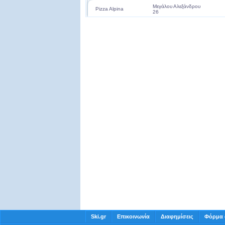
Μεγάλου Αλεξάνδρου
Pizza Alpina
26
Pizza Da Ellio
Βενιζέλου 23
Ρακοκάζανο
Στράντζα Νάουσας
Ski.gr
Επικοινωνία
Διαφημίσεις
Φόρμα 