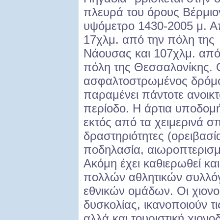
πλευρά του όρους Βέρμιο
υψόμετρο 1430-2005 μ. Α
17χλμ. από την πόλη της
Νάουσας και 107χλμ. από
πόλη της Θεσσαλονίκης. 
ασφαλτοστρωμένος δρόμ
παραμένει πάντοτε ανοικτ
περίοδο. Η άρτια υποδομή
εκτός από τα χειμερινά σ
δραστηριότητες (ορειβασί
ποδηλασία, αιωροπτερισμ
Ακόμη έχει καθιερωθεί κα
πολλών αθλητικών συλλό
εθνικών ομάδων. Οι χιον
δυσκολίας, ικανοποιούν τι
αλλά και τουριστική χιονο