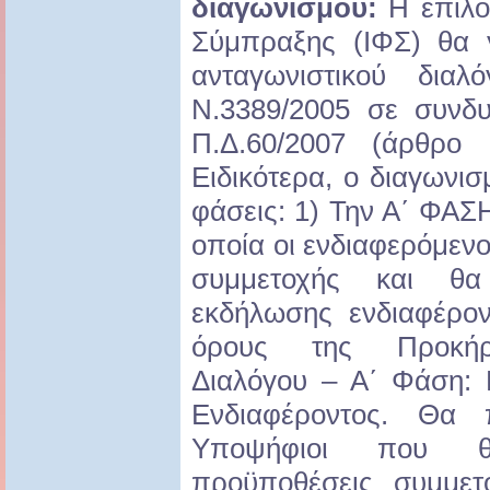
διαγωνισμού:
Η επιλο
Σύμπραξης (ΙΦΣ) θα γ
ανταγωνιστικού δια
Ν.3389/2005 σε συνδ
Π.Δ.60/2007 (άρθρο 
Ειδικότερα, ο διαγωνισ
φάσεις: 1) Την Α΄ ΦΑΣ
οποία οι ενδιαφερόμεν
συμμετοχής και θα
εκδήλωσης ενδιαφέρο
όρους της Προκήρυ
Διαλόγου – Α΄ Φάση:
Ενδιαφέροντος. Θα 
Υποψήφιοι που θ
προϋποθέσεις συμμετ