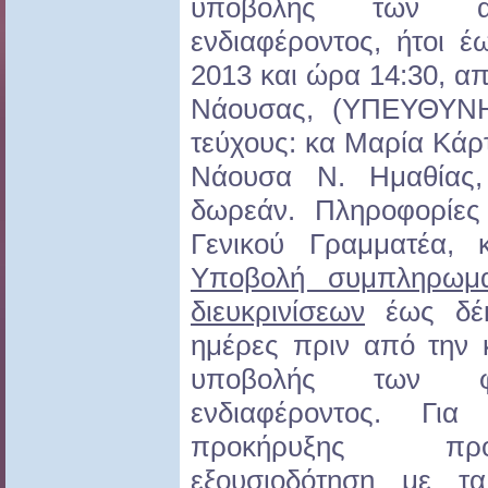
υποβολής των αι
ενδιαφέροντος, ήτοι 
2013 και ώρα 14:30, α
Νάουσας, (ΥΠΕΥΘΥΝΗ
τεύχους: κα Μαρία Κάρ
Νάουσα Ν. Ημαθίας, 
δωρεάν. Πληροφορίες
Γενικού Γραμματέα, 
Υποβολή συμπληρωμα
διευκρινίσεων
έως δέκ
ημέρες πριν από την 
υποβολής των φ
ενδιαφέροντος. Γι
προκήρυξης προ
εξουσιοδότηση με τ