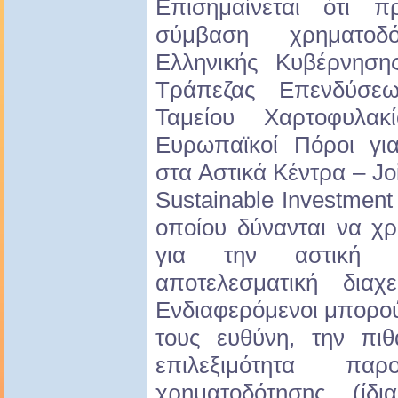
Επισημαίνεται ότι 
σύμβαση χρηματοδ
Ελληνικής Κυβέρνηση
Τράπεζας Επενδύσεω
Ταμείου Χαρτοφυλακ
Ευρωπαϊκοί Πόροι γι
στα Αστικά Κέντρα – Jo
Sustainable Investment
οποίου δύνανται να χ
για την αστική 
αποτελεσματική διαχ
Ενδιαφερόμενοι μπορού
τους ευθύνη, την πιθ
επιλεξιμότητα π
χρηματοδότησης (ίδ