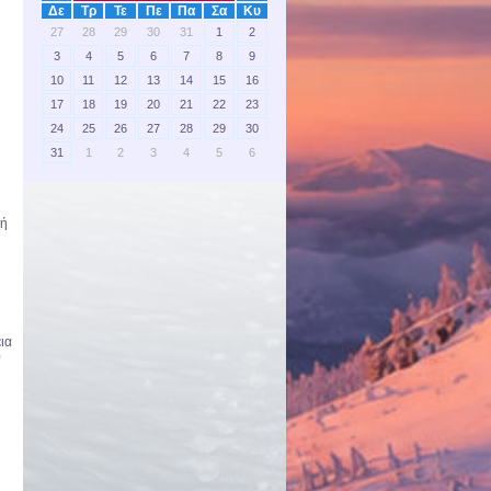
Δε
Τρ
Τε
Πε
Πα
Σα
Κυ
27
28
29
30
31
1
2
3
4
5
6
7
8
9
10
11
12
13
14
15
16
17
18
19
20
21
22
23
24
25
26
27
28
29
30
31
1
2
3
4
5
6
νή
ια
0