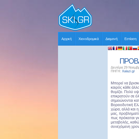
Αρχική
Χιονοδρομικά
Διαμονή
Εστίαση
ΠΡΟΒΛ
Δευτέρα 29 Νοεμβρ
ΠΗΓΗ:
Xalazi.gr
Χ
Μπορεί να βρισκ
καιρός κάθε άλ
θυμίζει. Πολύ υ
επικρατούν σε ό
σημειώνονται κα
Βορειοδυτική Ελ
χώρα, αλλά και 
μας, προβληματί
πως πρόκειται γ
μεταβολής, καθώς
συνεχόμενη χρον