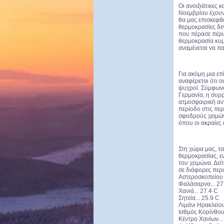
Οι ανοιξιάτικες 
Νοεμβρίου έχουν
θα μας επισκεφθε
θερμοκρασίες δεν
που πέρασε πέρυ
θερμοκρασία κυμ
αναμένεται να πα
Για ακόμη μια ε
αναφέρεται ότι ο
ψυχροί. Σύμφωνα
Γερμανία, η συρ
ατμοσφαιρική αντ
περίοδο στις περ
σφοδρούς χειμών
όπου οι ακραίες 
Στη χώρα μας, τα
θερμοκρασίας, εν
του χειμώνα. Δε
σε διάφορες περ
Αστεροσκοπείου 
Φαλάσαρνα... 27
Χανιά... 27.4 C
Σητεία... 25.9 C
Λιμάνι Ηρακλείου
Ισθμός Κορίνθου.
Κέντρο Χανίων...