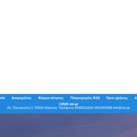
νία
Διαφημίσεις
Φόρμα αίτησης
Πληροφορίες RSS
Όροι χρήσης
Α
©2026 ski.gr
Αλ. Παναγούλη 3, 59200 Νάουσα, Τηλέφωνο 6948511628 6991992996
info@ski.gr