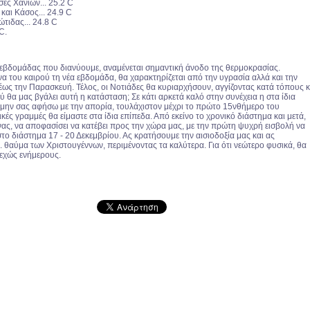
ες Χανίων... 25.2 C
 και Κάσος... 24.9 C
ιδας... 24.8 C
C.
ς εβδομάδας που διανύουμε, αναμένεται σημαντική άνοδο της θερμοκρασίας.
να του καιρού τη νέα εβδομάδα, θα χαρακτηρίζεται από την υγρασία αλλά και την
έως την Παρασκευή. Τέλος, οι Νοτιάδες θα κυριαρχήσουν, αγγίζοντας κατά τόπους κ
 θα μας βγάλει αυτή η κατάσταση; Σε κάτι αρκετά καλό στην συνέχεια η στα ίδια
να μην σας αφήσω με την απορία, τουλάχιστον μέχρι το πρώτο 15νθήμερο του
ικές γραμμές θα είμαστε στα ίδια επίπεδα. Από εκείνο το χρονικό διάστημα και μετά,
νας, να αποφασίσει να κατέβει προς την χώρα μας, με την πρώτη ψυχρή εισβολή να
το διάστημα 17 - 20 Δεκεμβρίου. Ας κρατήσουμε την αισιοδοξία μας και ας
. θαύμα των Χριστουγέννων, περιμένοντας τα καλύτερα. Για ότι νεώτερο φυσικά, θα
εχώς ενήμερους.