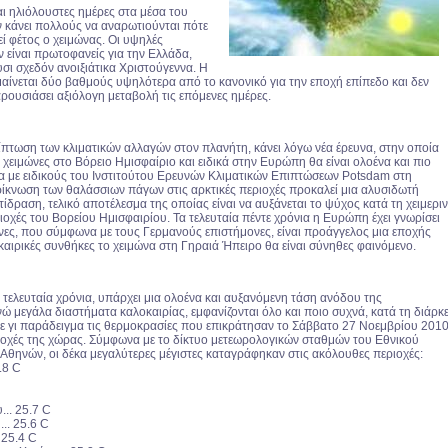
και ηλιόλουστες ημέρες στα μέσα του
 κάνει πολλούς να αναρωτιούνται πότε
ί φέτος ο χειμώνας. Οι υψηλές
 είναι πρωτοφανείς για την Ελλάδα,
σι σχεδόν ανοιξιάτικα Χριστούγεννα. Η
αίνεται δύο βαθμούς υψηλότερα από το κανονικό για την εποχή επίπεδο και δεν
ρουσιάσει αξιόλογη μεταβολή τις επόμενες ημέρες.
πίπτωση των κλιματικών αλλαγών στον πλανήτη, κάνει λόγω νέα έρευνα, στην οποία
ι χειμώνες στο Βόρειο Ημισφαίριο και ειδικά στην Ευρώπη θα είναι ολοένα και πιο
 με ειδικούς του Ινστιτούτου Ερευνών Κλιματικών Επιπτώσεων Ρotsdam στη
ρίκνωση των θαλάσσιων πάγων στις αρκτικές περιοχές προκαλεί μια αλυσιδωτή
ίδραση, τελικό αποτέλεσμα της οποίας είναι να αυξάνεται το ψύχος κατά τη χειμερι
ιοχές του Βορείου Ημισφαιρίου. Τα τελευταία πέντε χρόνια η Ευρώπη έχει γνωρίσει
ες, που σύμφωνα με τους Γερμανούς επιστήμονες, είναι προάγγελος μια εποχής
καιρικές συνθήκες το χειμώνα στη Γηραιά Ήπειρο θα είναι σύνηθες φαινόμενο.
 τελευταία χρόνια, υπάρχει μια ολοένα και αυξανόμενη τάση ανόδου της
ώ μεγάλα διαστήματα καλοκαιρίας, εμφανίζονται όλο και ποιο συχνά, κατά τη διάρκε
ίτε γι παράδειγμα τις θερμοκρασίες που επικράτησαν το Σάββατο 27 Νοεμβρίου 201
ιοχές της χώρας. Σύμφωνα με το δίκτυο μετεωρολογικών σταθμών του Εθνικού
Αθηνών, οι δέκα μεγαλύτερες μέγιστες καταγράφηκαν στις ακόλουθες περιοχές:
.8 C
... 25.7 C
.. 25.6 C
 25.4 C