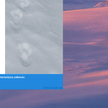
ποποίηση ευθυνών
TORUS web site