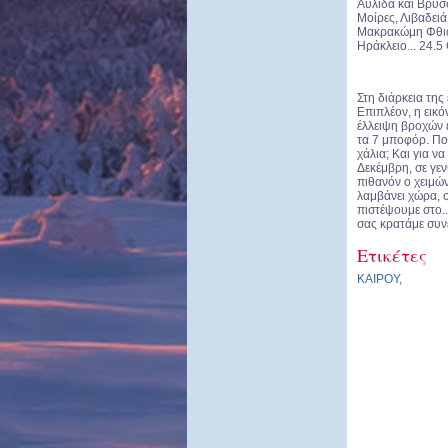
Αυλίδα και Βρύσσ
Μοίρες, Λιβαδειά
Μακρακώμη Φθιώτ
Ηράκλειο... 24.5 
Στη διάρκεια τη
Επιπλέον, η εικό
έλλειψη βροχών 
τα 7 μποφόρ. Πού
χάλια; Και για 
Δεκέμβρη, σε γεν
πιθανόν ο χειμώ
λαμβάνει χώρα, σ
πιστέψουμε στο..
σας κρατάμε συν
Ετικέτες
ΚΑΙΡΟΥ
,