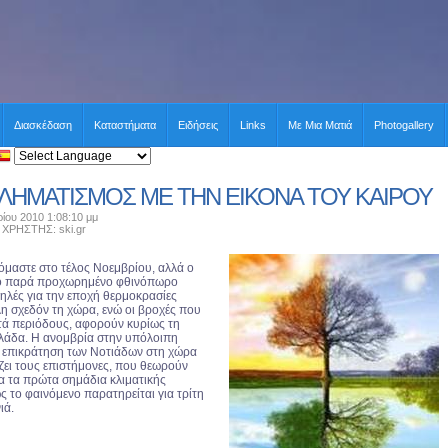
Διασκέδαση
Καταστήματα
Ειδήσεις
Links
Με Μια Ματιά
Photogallery
ΗΜΑΤΙΣΜΟΣ ΜΕ ΤΗΝ ΕΙΚΟΝΑ ΤΟΥ ΚΑΙΡΟΥ
ίου 2010 1:08:10 μμ
ΡΗΣΤΗΣ: ski.gr
όμαστε στο τέλος Νοεμβρίου, αλλά ο
λο παρά προχωρημένο φθινόπωρο
ψηλές για την εποχή θερμοκρασίες
λη σχεδόν τη χώρα, ενώ οι βροχές που
τά περιόδους, αφορούν κυρίως τη
λάδα. Η ανομβρία στην υπόλοιπη
η επικράτηση των Νοτιάδων στη χώρα
ζει τους επιστήμονες, που θεωρούν
ια τα πρώτα σημάδια κλιματικής
 το φαινόμενο παρατηρείται για τρίτη
ιά.