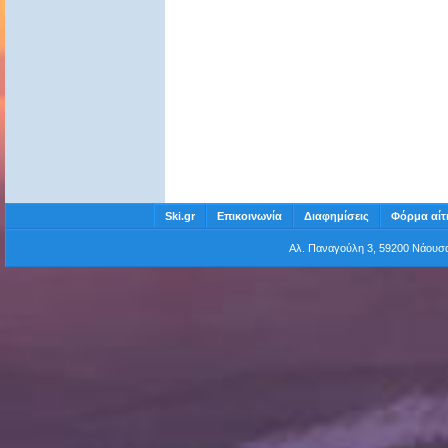
Ski.gr
Επικοινωνία
Διαφημίσεις
Φόρμα αίτ
Αλ. Παναγούλη 3, 59200 Νάου