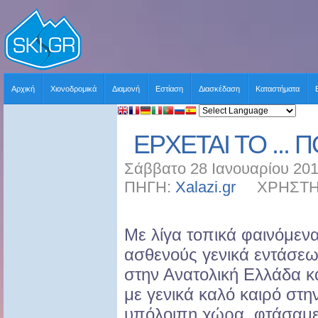
Αρχική
Χιονοδρομικά
Διαμονή
Εστίαση
Διασκέδαση
Καταστήματα
ΕΡΧΕΤΑΙ ΤΟ ... 
Σάββατο 28 Ιανουαρίου 201
ΠΗΓΗ:
Xalazi.gr
ΧΡΗΣΤΗΣ:
Με λίγα τοπικά φαινόμεν
ασθενούς γενικά εντάσε
στην Ανατολική Ελλάδα κ
με γενικά καλό καιρό στη
υπόλοιπη χώρα, φτάσαμ