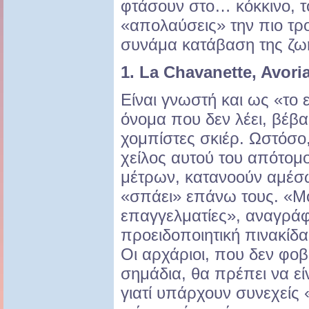
φτάσουν στο… κόκκινο, τ
«απολαύσεις» την πιο τρ
συνάμα κατάβαση της ζω
1. La Chavanette, Avori
Είναι γνωστή και ως «το ε
όνομα που δεν λέει, βέβα
χομπίστες σκιέρ. Ωστόσο,
χείλος αυτού του απότομ
μέτρων, κατανοούν αμέσω
«σπάει» επάνω τους. «Μ
επαγγελματίες», αναγράφ
προειδοποιητική πινακίδα
Οι αρχάριοι, που δεν φοβ
σημάδια, θα πρέπει να εί
γιατί υπάρχουν συνεχείς