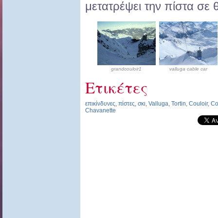
μετατρέψει την πίστα σε
grandcouloir1
valluga cable car
Ετικέτες
επικίνδυνες
,
πίστες
,
σκι
,
Valluga
,
Tortin
,
Couloir
,
Co
Chavanette