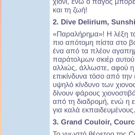
χιόνι, ενώ ο πάγος μπορε
και τη ζωή!
2. Dive Delirium, Sunsh
«Παραλήρημα»! Η λέξη τα 
πιο απότομη πίστα στο β
ένα από τα πλέον αγαπη
παράτολμων σκιέρ αυτού
αλλιώς, άλλωστε, αφού η
επικίνδυνα τόσο από την 
υψηλό κίνδυνο των χιονο
δίνουν φάρους χιονοστιβ
από τη διαδρομή, ενώ η ε
για καλά εκπαιδευμένους
3. Grand Couloir, Courc
Το γνωστό θέρετρο της C