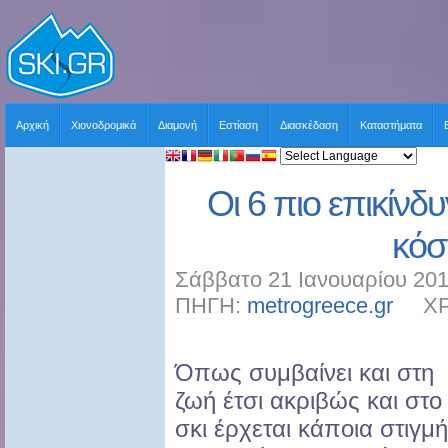
Αρχική
Χιονοδρομικά
Διαμονή
Εστίαση
Διασκέδαση
Καταστήματα
Οι 6 πιο επικίνδυ
κόσ
Σάββατο 21 Ιανουαρίου 201
ΠΗΓΗ:
metrogreece.gr
ΧΡΗ
Όπως συμβαίνει και στη
ζωή έτσι ακριβώς και στο
σκι έρχεται κάποια στιγμή