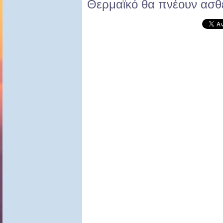
Θερμαϊκό θα πνέουν ασθε