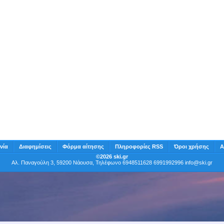
νία
Διαφημίσεις
Φόρμα αίτησης
Πληροφορίες RSS
Όροι χρήσης
Α
©2026 ski.gr
Αλ. Παναγούλη 3, 59200 Νάουσα, Τηλέφωνο 6948511628 6991992996
info@ski.gr