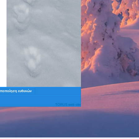
ποποίηση ευθυνών
TORUS web site