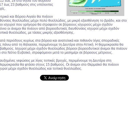
 12 έως 18 στα νησιά του Βόρειου
 17 έως 23 βαθμούς στις υπόλοιπες
χές.
ντρικό και Βόρειο Αιγαίο θα πνέουν
θύνσεις θυελλώδεις μέχρι πολύ θυελλώδεις, με μικρή εξασθένηση το βράδυ, και στο
τιοι ισχυροί που γρήγορα θα στραφούν σε βόρειους ισχυρούς μέχρι σχεδόν
Ιόνιο οι άνεμοι θα πνέουν από βορειοδυτικές διευθύνσεις ισχυροί μέχρι σχεδόν
οπικά θυελλώδεις, με τάσεις μικρής εξασθένησης.
ατά περιόδους κυρίως στα βόρεια και ανατολικά και πιθανόν λίγες σποραδικές
ως πάνω από τη θάλασσα, περιμένουμε τη Δευτέρα στην Αττική. Η θερμοκρασία θα
βαθμούς. Ισχυροί μέχρι σχεδόν θυελλώδεις βόρειοι βορειοδυτικοί άνεμοι θα πνέουν
 στο Νότιο Ευβοϊκό, στραφόμενοι μετά το μεσημέρι σε βόρειους μέτριους.
υξημένες νεφώσεις με λίγες τοπικές βροχές, περιμένουμε τη Δευτέρα στη
θερμοκρασία θα φτάσει στους 15 βαθμούς. Οι άνεμοι στο Θερμαϊκό θα πνέουν
χυροί μέχρι σχεδόν θυελλώδεις και τοπικά θυελλώδεις.