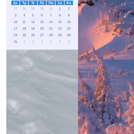
Δε
Τρ
Τε
Πε
Πα
Σα
Κυ
27
28
29
30
31
1
2
3
4
5
6
7
8
9
10
11
12
13
14
15
16
17
18
19
20
21
22
23
24
25
26
27
28
29
30
31
1
2
3
4
5
6