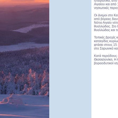
ηπειρωτικά, από
Αιγαίου και από
νησιωτικές περιο
Οι άνεμοι στο Κε
από βόρειες διευ
Νότιο Αιγαίο νό
θυελλώδεις. Στο 
θυελλώδεις και τ
Τοπικές βροχές κ
καταιγίδες κυρί
φτάσει στους 15 
στο Σαρωνικό και
Κατά περιόδους α
Θεσσαλονίκη. Η 
βορειοδυτικοί ισ