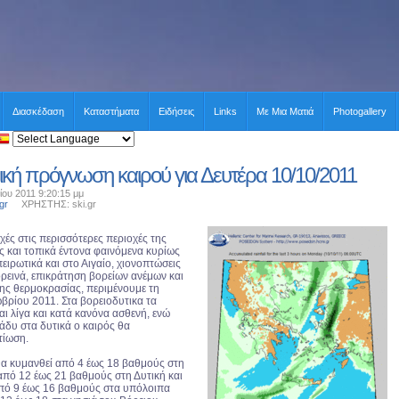
Διασκέδαση
Καταστήματα
Ειδήσεις
Links
Με Μια Ματιά
Photogallery
ική πρόγνωση καιρού για Δευτέρα 10/10/2011
ου 2011 9:20:15 μμ
gr
ΧΡΗΣΤΗΣ: ski.gr
ές στις περισσότερες περιοχές της
ς και τοπικά έντονα φαινόμενα κυρίως
ειρωτικά και στο Αιγαίο, χιονοπτώσεις
ορεινά, επικράτηση βορείων ανέμων και
ης θερμοκρασίας, περιμένουμε τη
βρίου 2011. Στα βορειοδυτικα τα
αι λίγα και κατά κανόνα ασθενή, ενώ
άδυ στα δυτικά ο καιρός θα
τίωση.
α κυμανθεί από 4 έως 18 βαθμούς στη
από 12 έως 21 βαθμούς στη Δυτική και
πό 9 έως 16 βαθμούς στα υπόλοιπα