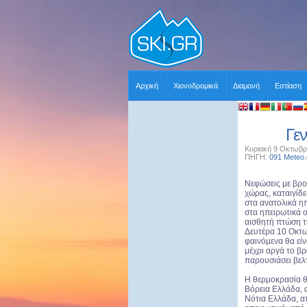
Αρχική
Χιονοδρομικά
Διαμονή
Εστίαση
Γεν
Κυριακή 9 Οκτωβρί
ΠΗΓΗ:
091 Meteo.
Νεφώσεις με βροχ
χώρας, καταιγίδε
στα ανατολικά ηπ
στα ηπειρωτικά 
αισθητή πτώση τ
Δευτέρα 10 Οκτω
φαινόμενα θα είν
μέχρι αργά το βρ
παρουσιάσει βελ
Η θερμοκρασία θ
Βόρεια Ελλάδα, 
Νότια Ελλάδα, α