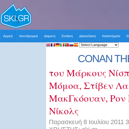
Αρχική
Χιονοδρομικά
Διαμονή
Εστίαση
Διασκέδαση
Καταστήματα
Ε
CONAN TH
του Μάρκους Νίσπ
Μόμοα, Στίβεν Λα
ΜακΓκόουαν, Ρον 
Νίκολς
Παρασκευή 8 Ιουλίου 2011 3