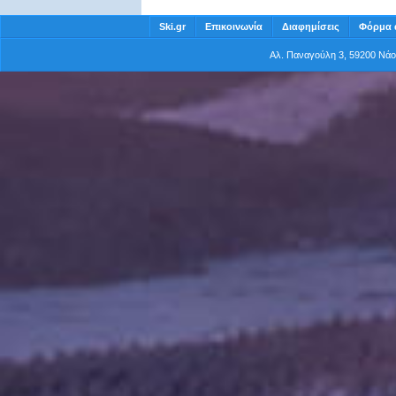
Ski.gr
Επικοινωνία
Διαφημίσεις
Φόρμα 
Αλ. Παναγούλη 3, 59200 Νά