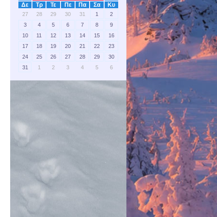
Δε
Τρ
Τε
Πε
Πα
Σα
Κυ
27
28
29
30
31
1
2
3
4
5
6
7
8
9
10
11
12
13
14
15
16
17
18
19
20
21
22
23
24
25
26
27
28
29
30
31
1
2
3
4
5
6