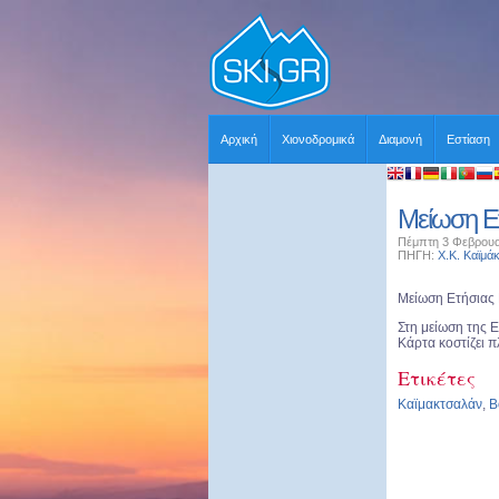
Αρχική
Χιονοδρομικά
Διαμονή
Εστίαση
Μείωση Ε
Πέμπτη 3 Φεβρουα
ΠΗΓΗ:
Χ.Κ. Καϊμά
Μείωση Ετήσιας 
Στη μείωση της Ε
Κάρτα κοστίζει 
Ετικέτες
Καϊμακτσαλάν
,
Β