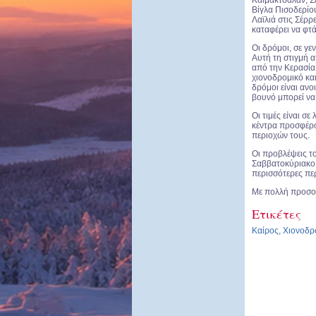
Καιμακτσαλάν, Σέ
Βίγλα Πισοδερίου
Λαϊλιά στις Σέρρ
καταφέρει να φτάσ
Οι δρόμοι, σε γε
Αυτή τη στιγμή α
από την Κερασία,
χιονοδρομικό κα
δρόμοι είναι ανο
βουνό μπορεί να
Οι τιμές είναι σ
κέντρα προσφέρο
περιοχών τους.
Οι προβλέψεις τ
Σαββατοκύριακο 
περισσότερες πε
Με πολλή προσο
Ετικέτες
Καίρος
,
Χιονοδρ