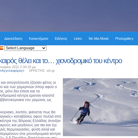
Διασκέδαση
Καταστήματα
Ειδήσεις
Links
Με Μια Ματιά
Photogallery
καιρός θέλει και το… χιονοδρομικό του κέντρο
υαρίου 2011 2:34:18 μμ
 «Αγγελιοφόρος»
ΧΡΗΣΤΗΣ: ski.gr
και απογοήτευση έζησαν φέτος οι
ού και των χειμερινών σπορ αφού ο
ε, χιόνι δεν έπεσε και τα
οδρομικά κέντρα έμειναν κλειστά
αββατοκύριακα του χειμώνα, ως
κύριακο, λοιπόν, φαίνεται πως θα
μαγικές» καταβάσεις αφού πολλά από
 κέντρα της Βόρειας Ελλάδας άνοιξαν
ικρούς και μεγάλους για σκι και όχι
ηλές θερμοκρασίες, φύση αλλά και
περιμένουν στα χιονοδρομικά κέντρα