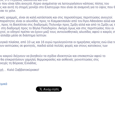
λι, 3-5 Πηγάδια, Βασιλίτσα και στο
 που είναι ήδη ανοιχτά. Αύριο αναμένεται να λειτουργήσουν κάποιες πίστες του
ες και αυτή τη στιγμή χιονίζει στο Ελατοχώρι που είναι σε αναμονή για το ύψος που 
ει το χιόνι.
νικές γραμμές, είναι σε καλή κατάσταση και στις περισσότερες περιπτώσεις ανοιχτοί.
παραίτητες είναι οι αλυσίδες προς το Καιμακτσαλάν από τον Άγιο Αθανάσιο αλλά κα
 προς τη Βασιλίτσα στις διαδρομές Πολυνέρι προς Σμίξη αλλά και από τη Σμίξη ως 
ι στη διαδρομή προς το Βίγλα Πισοδερίου. Ακόμη όμως και στις περιπτώσεις που οι
ιχτοί, οι οδηγοί πρέπει να έχουν μαζί τους αντιολισθητικές αλυσίδες αφού ο καιρός 
 αλλάξει μέσα σε διάστημα λεπτών.
ε λογικά πλαίσια, από 10 ως και 16 ευρώ τιμολογούνται οι ημερήσιες κάρτες ενώ όλα τ
υν εκπτώσεις σε φοιτητές, παιδιά αλλά πολλές φορές και στους κατοίκους των
ου καιρού δείχνουν να βοηθούν τα σχέδια ιδιοκτητών και επισκεπτών αφού το
θα επικρατήσουν χαμηλές θερμοκρασίες και ασθενείς χιονοπτώσεις στις
ριοχές τη Βόρειας Ελλάδας.
χή… Καλό Σαββατοκύριακο!
ομικά