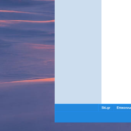
Ski.gr
Επικοινω