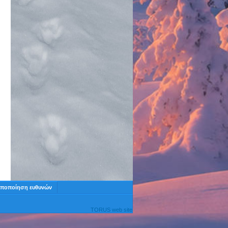
ποποίηση ευθυνών
TORUS web site