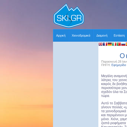
Αρχική
Χιονοδρομικά
Διαμονή
Εστίαση
Ο 
Παρασκευή 28 Ιανο
ΠΗΓΗ:
Εφημερίδα
Μεγάλη αναμονή 
λάτρες του χιονι
καιρός δε βοήθησ
περισσότερα χιον
σχεδόν όλα τα Σ
τώρα.
Αυτό το Σαββατο
γίνουν πολλές «
τα χιονοδρομικά
και περιμένουν μ
μόνο. Χιόνι, χαμ
ζεστά ροφήματα 