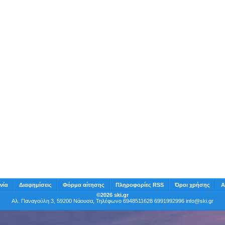
νία
Διαφημίσεις
Φόρμα αίτησης
Πληροφορίες RSS
Όροι χρήσης
Α
©2026 ski.gr
Αλ. Παναγούλη 3, 59200 Νάουσα, Τηλέφωνο 6948511628 6991992996
info@ski.gr