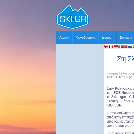
Αρχική
Χιονοδρομικά
Διαμονή
Εστίαση
Στη Σλ
Τετάρτη 19 Ιανουα
ΧΡΗΣΤΗΣ: ski.gr
Στην
Pokljouka
του
ΕΟΣ Νάουσας
το διάστημα 10-1
Εθνική Ομάδα Ν
IBU CUP.
Η πρωταθλήτρια
απόλυτη επιτυχί
αποκομίζοντας σ
αυτό σπορ που π
Το αμέσως επόμε