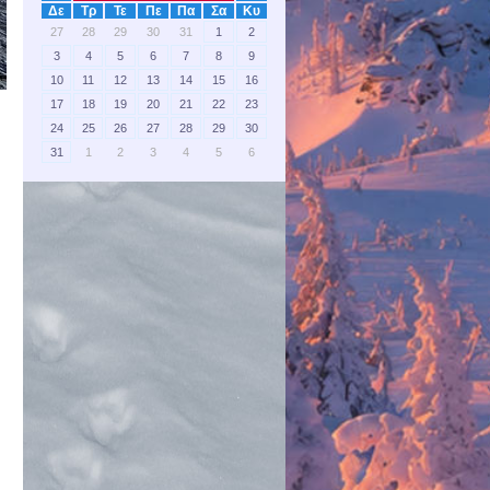
Δε
Τρ
Τε
Πε
Πα
Σα
Κυ
27
28
29
30
31
1
2
3
4
5
6
7
8
9
10
11
12
13
14
15
16
17
18
19
20
21
22
23
24
25
26
27
28
29
30
31
1
2
3
4
5
6