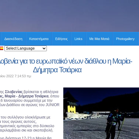
Διασκέδαση
Καταστήματα
Ειδήσεις
Links
Με Μια Ματιά
Photogallery
οβενία για το ευρωπαϊκό νέων διάθλου η Μαρία-
Δήμητρα Τσιάρκα
ρίου 2022 7:14:53 πμ
της
Σλοβενίας
βρίσκεται η αθλήτρια
, Μαρία - Δήμητρα Τσιάρκα
, όπου
6 Ιανουαρίου συμμετείχε με την
έων Διάθλου σε αγώνες του JUNIOR
 του συλλόγου ολοκλήρωσε με
α τους αγώνες αυτούς,
ημαντικές εμπειρίες στο δύσκολο
εριλαμβάνει σκι και σκοποβολή.
νο διάστημα 17-23 η Μαρία θα