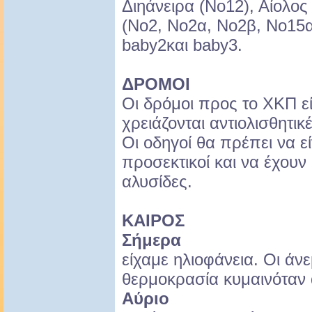
Διηάνειρα (Νο12), Αίολος
(Νο2, Νο2α, Νο2β, Νο15α
baby2και baby3.
ΔΡΟΜΟΙ
Οι δρόμοι προς το ΧΚΠ εί
χρειάζονται αντιολισθητικ
Οι οδηγοί θα πρέπει να εί
προσεκτικοί και να έχουν 
αλυσίδες.
ΚΑΙΡΟΣ
Σήμερα
είχαμε ηλιοφάνεια. Οι άνε
θερμοκρασία κυμαινόταν 
Αύριο