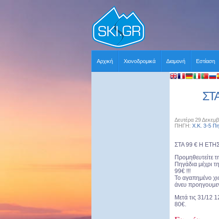
Αρχική
Χιονοδρομικά
Διαμονή
Εστίαση
ΣΤΑ
Δευτέρα 29 Δεκεμβ
ΠΗΓΗ:
Χ.Κ. 3-5 Π
ΣΤΑ 99 € Η ΕΤΗ
Προμηθευτείτε τη
Πηγάδια μέχρι τ
99€ !!!
Το αγαπημένο χι
άνευ προηγ
ουμε
Μετά τις 31/12 1
80€.