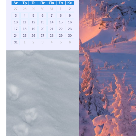
Δε
Τρ
Τε
Πε
Πα
Σα
Κυ
27
28
29
30
31
1
2
3
4
5
6
7
8
9
10
11
12
13
14
15
16
17
18
19
20
21
22
23
24
25
26
27
28
29
30
31
1
2
3
4
5
6