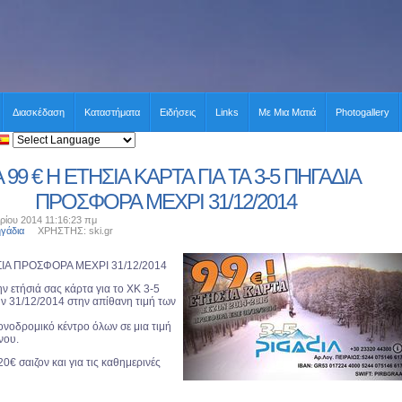
Διασκέδαση
Καταστήματα
Ειδήσεις
Links
Με Μια Ματιά
Photogallery
 99 € Η ΕΤΗΣΙΑ ΚΑΡΤΑ ΓΙΑ ΤΑ 3-5 ΠΗΓΑΔΙΑ
ΠΡΟΣΦΟΡΑ ΜΕΧΡΙ 31/12/2014
ρίου 2014 11:16:23 πμ
ηγάδια
ΧΡΗΣΤΗΣ: ski.gr
ΣΙΑ ΠΡΟΣΦΟΡΑ ΜΕΧΡΙ 31/12/2014
ν ετήσιά σας κάρτα για το ΧΚ 3-5
ην 31/12/2014 στην απίθανη τιμή των
ονοδρομικό κέντρο όλων σε μια τιμή
νου.
20€ σαιζον και για τις καθημερινές