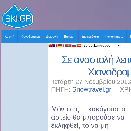
Αρχική
Χιονοδρομικά
Διαμονή
Εστίαση
Διασκέδαση
Καταστήματα
Σε αναστολή λειτ
Χιονοδρομ
Τετάρτη 27 Νοεμβρίου 2013
ΠΗΓΗ:
Snowtravel.gr
ΧΡΗΣΤ
Μόνο ως… κακόγουστο
αστείο θα μπορούσε να
εκληφθεί, το να μη