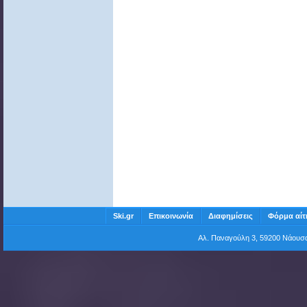
Ski.gr
Επικοινωνία
Διαφημίσεις
Φόρμα αίτ
Αλ. Παναγούλη 3, 59200 Νάου