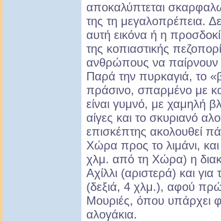
αποκαλύπτεται σκαρφαλω
της τη μεγαλοπρέπεια. Δ
αυτή εικόνα ή η προσδοκί
της κοπιαστικής πεζοπορί
ανθρώπους να παίρνουν ε
Παρά την πυρκαγιά, το «β
πράσινο, σπαρμένο με καλ
είναι γυμνό, με χαμηλή βλ
αίγες και το σκυριανό αλογ
επισκέπτης ακολουθεί πά
Χώρα προς το λιμάνι, κα
χλμ. από τη Χώρα) η δια
Αχίλλι (αριστερά) και γι
(δεξιά, 4 χλμ.), αφού πρ
Μουριές, όπου υπάρχει 
αλογάκια.