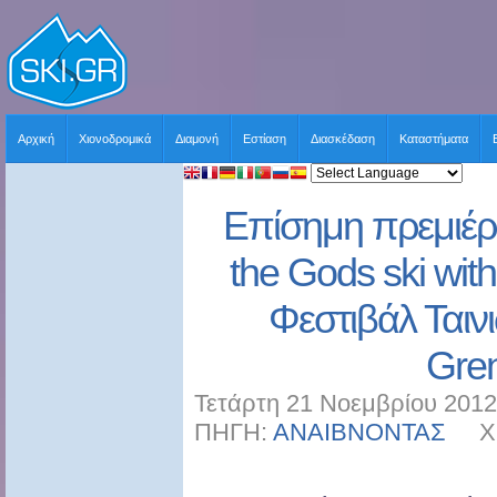
Αρχική
Χιονοδρομικά
Διαμονή
Εστίαση
Διασκέδαση
Καταστήματα
Επίσημη πρεμιέρα
the Gods ski with
Φεστιβάλ Ταιν
Gre
Τετάρτη 21 Νοεμβρίου 2012
ΠΗΓΗ:
ΑΝΑΙΒΝΟΝΤΑΣ
ΧΡΗ