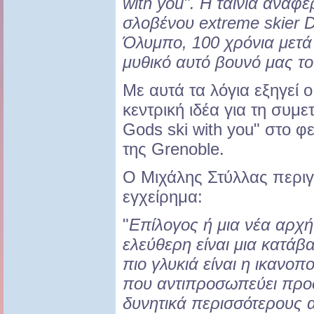
with you". Η ταινία αναφέ
σλοβένου extreme skier D
Όλυμπο, 100 χρόνια μετά
μυθικό αυτό βουνό μας το
Με αυτά τα λόγια εξηγεί 
κεντρική ιδέα για τη συμε
Gods ski with you" στο φ
της Grenoble.
Ο Μιχάλης Στύλλας περι
εγχείρημα:
"
Επίλογος ή μια νέα αρχ
ελεύθερη είναι μια κατάβ
πιο γλυκιά είναι η ικανοπ
που αντιπροσωπεύει προσ
δυνητικά περισσότερους α