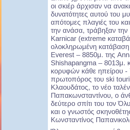
οι σκιέρ άρχισαν να ανακ
δυνατότητες αυτού του μυ
απότομες πλαγιές του κα
την ανάσα, τράβηξαν την
Karnicar (extreme καταβά
ολοκληρωμένη κατάβαση 
Everest – 8850μ. της An
Shishapangma – 8013μ. 
κορυφών κάθε ηπείρου - 
πρωτοπόρος του ski tour
Κλαουδάτος, το νέο ταλέν
Παπακωνσταντίνου, ο άν
δεύτερο σπίτι του τον Ό
και ο γνωστός σκηνοθέτης
Κωνσταντίνος Παπανικολ