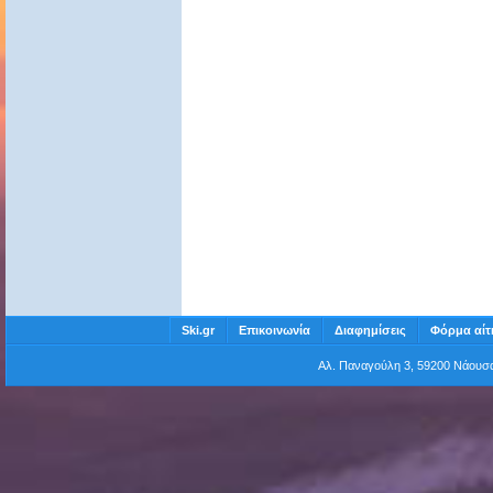
Ski.gr
Επικοινωνία
Διαφημίσεις
Φόρμα αίτ
Αλ. Παναγούλη 3, 59200 Νάου