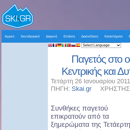
Αρχική
Χιονοδρομικά
Διαμονή
Εστίαση
Διασκέδαση
Καταστήματα
Παγετός στο ο
Κεντρικής και Δ
Τετάρτη 26 Ιανουαρίου 2011
ΠΗΓΗ:
Skai.gr
ΧΡΗΣΤΗΣ: s
Συνθήκες παγετού
επικρατούν από τα
ξημερώματα της Τετάερτ